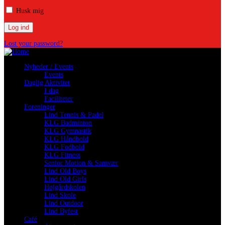
Husk mig
Lost your password?
Nyheder / Events
Events
Daglig Aktivitet
I dag
Faciliteter
Foreninger
Lind Tennis & Padel
KLG Badminton
KLG Gymnastik
KLG Håndbold
KLG Fodbold
KLG Fitness
Senior Motion & Samvær
Lind Old Boys
Lind Old Girls
Højgårdskolen
Lind Skole
Lind Outdoor
Lind Byfest
Café