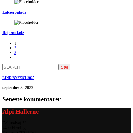
Lakseroulade
Rejeroulade
1
2
3
→
Søg
efter:
LIND BYFEST 2025
september 5, 2023
Seneste kommentarer
Alpi Hallerne
Kollundvej 33
7400 Herning
Tel.: +45 20251598