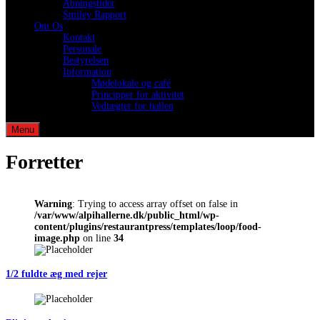
Åbningstider
Smiley Rapport
Om Os
Kontakt
Personale
Bestyrelsen
Information
Mødelokale og café
Principper for aktivitet
Vedtægter for hallen
Menu
Forretter
Warning
: Trying to access array offset on false in
/var/www/alpihallerne.dk/public_html/wp-
content/plugins/restaurantpress/templates/loop/food-
image.php
on line
34
1/2 fuldte æg med rejer