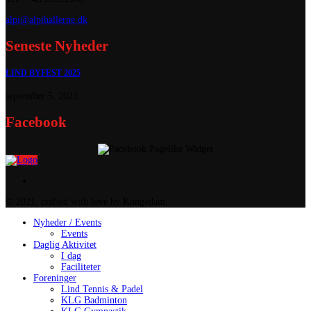
alpi@alpihallerne.dk
Seneste Nyheder
LIND BYFEST 2025
september 5, 2023
Facebook
© 2021, crafted with love by Kongedam
Nyheder / Events
Events
Daglig Aktivitet
I dag
Faciliteter
Foreninger
Lind Tennis & Padel
KLG Badminton