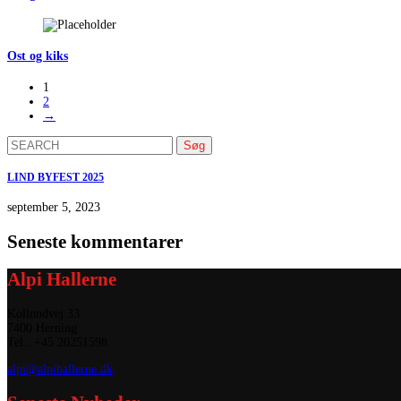
Ost og kiks
1
2
→
Søg
efter:
LIND BYFEST 2025
september 5, 2023
Seneste kommentarer
Alpi Hallerne
Kollundvej 33
7400 Herning
Tel.: +45 20251598
alpi@alpihallerne.dk