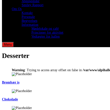
Åbningstider
Smiley Rapport
Om Os
Kontakt
Personale
Bestyrelsen
Information
Mødelokale og café
Principper for aktivitet
Vedtægter for hallen
Menu
Desserter
Warning
: Trying to access array offset on false in
/var/www/alpihall
Brombær is
Chokolade