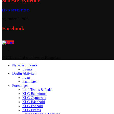
Seneste Nyheder
LIND BYFEST 2025
september 5, 2023
Facebook
© 2021, crafted with love by Kongedam
Nyheder / Events
Events
Daglig Aktivitet
I dag
Faciliteter
Foreninger
Lind Tennis & Padel
KLG Badminton
KLG Gymnastik
KLG Håndbold
KLG Fodbold
KLG Fitness