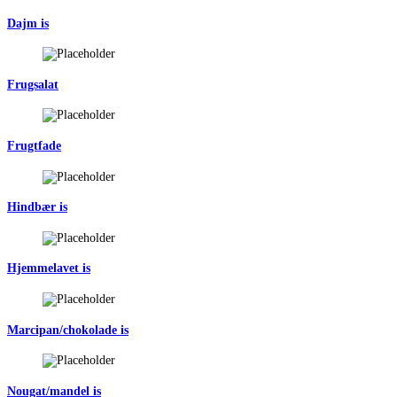
Dajm is
Frugsalat
Frugtfade
Hindbær is
Hjemmelavet is
Marcipan/chokolade is
Nougat/mandel is