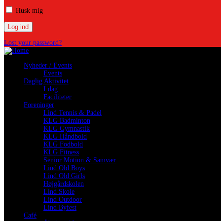
Husk mig
Lost your password?
Nyheder / Events
Events
Daglig Aktivitet
I dag
Faciliteter
Foreninger
Lind Tennis & Padel
KLG Badminton
KLG Gymnastik
KLG Håndbold
KLG Fodbold
KLG Fitness
Senior Motion & Samvær
Lind Old Boys
Lind Old Girls
Højgårdskolen
Lind Skole
Lind Outdoor
Lind Byfest
Café